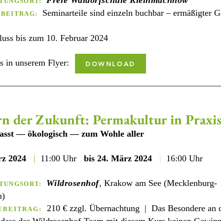
Freie Waldorfschule Kleinmachnow
TUNGSORT:
Seminarteile sind einzeln buchbar – ermäßigter G
EBEITRAG
:
luss
bis zum 10. Februar 2024
s in unserem Flyer:
DOWNLOAD
n der Zukunft: Permakultur in Praxi
asst —
ökologisch — zum Wohle aller
rz 2024
|
11:00 Uhr
bis
24. März 2024
|
16:00 Uhr
Wi
ldrosenhof
, Krakow am See (Mecklenburg-
TUN
GSORT
:
n)
210 € zzgl. Übernachtung | Das Besondere an 
EBEITRAG: