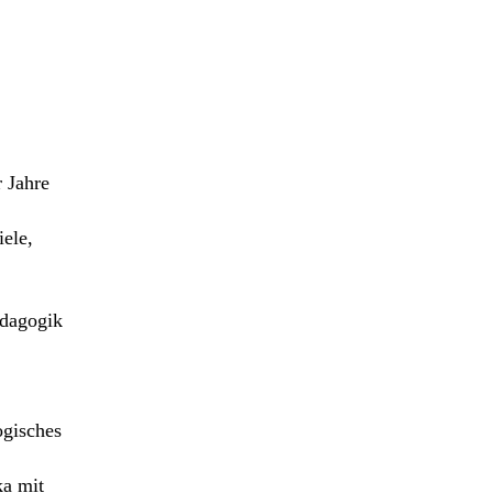
 Jahre
iele,
ädagogik
,
gisches
ka mit