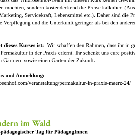
, dass das Wildrosenhof-Team mit diesem Kurs keinen Gewin
en möchten, sondern kostendeckend die Preise kalkuliert (Au
Marketing, Servicekraft, Lebensmittel etc.). Daher sind die Pr
e Verpflegung und die Unterkunft geringer als bei den andere
 dieses Kurses ist:
Wir schaffen den Rahmen, dass ihr in g
ermakultur in der Praxis erlernt. Ihr schenkt uns eure positi
m Gärtnern sowie einen Garten der Zukunft.
fos und Anmeldung:
rosenhof.com/veranstaltung/permakultur-in-praxis-maerz-24/
ndern im Wald
ispädagogischer Tag für PädagogInnen