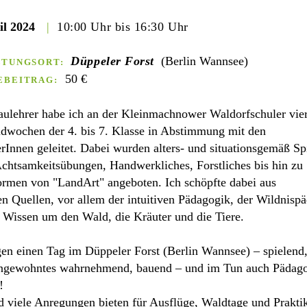
il 2024
|
10:00 Uhr bis 16:30 Uhr
Düppeler Forst
(Berlin Wannsee)
LTUNGSORT:
50 €
EBEITRAG:
aulehrer habe ich an der Kleinmachnower Waldorfschuler vier
ldwochen der 4. bis 7. Klasse in Abstimmung mit den
rInnen geleitet. Dabei wurden alters- und situationsgemäß Sp
chtsamkeitsübungen, Handwerkliches, Forstliches bis hin zu
ormen von "LandArt" angeboten. Ich schöpfte dabei aus
n Quellen, vor allem der intuitiven Pädagogik, der Wildnisp
Wissen um den Wald, die Kräuter und die Tiere.
gen einen Tag im Düppeler Forst (Berlin Wannsee) – spielend
ngewohntes wahrnehmend, bauend – und im Tun auch Pädago
!
d viele Anregungen bieten für Ausflüge, Waldtage und Prakti