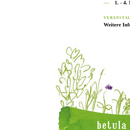
—
1. - 4
VERANSTA
Weitere In
betula