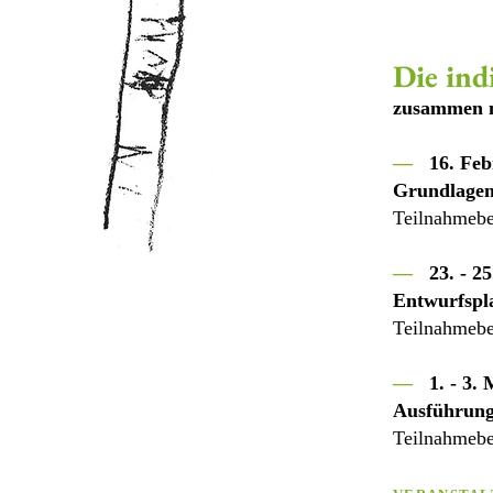
Die ind
zusammen mi
—
16. Feb
Grund
lage
Teilnahmebe
—
23. - 2
Entwurfspl
Teilnahmebe
—
1. - 3.
Ausführung
Teilnahmebe