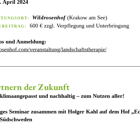
6. April 2024
Wildrosenhof
(Krakow am See)
LTUNGSORT:
600 € zzgl. Verpflegung und Unterbringung
EBEITRAG:
fos und Anmeldung:
rosenhof.com/veranstaltung/landschaftstherapie/
rtnern der Zukunft
 klimaang
epasst und nachhaltig – zum Nutzen aller!
giges Seminar zusammen mit Holger Kahl auf dem Hof „Ec
/Südschweden