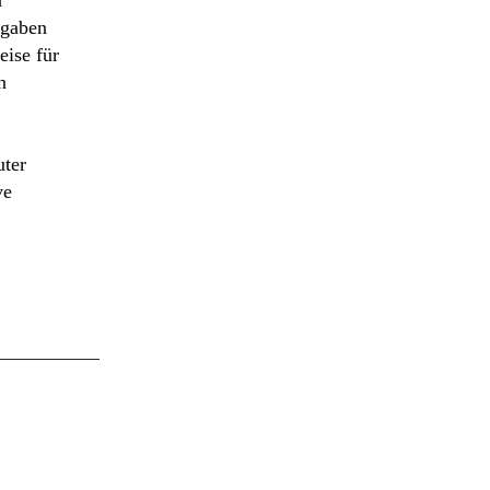
n
sgaben
eise für
n
uter
ve