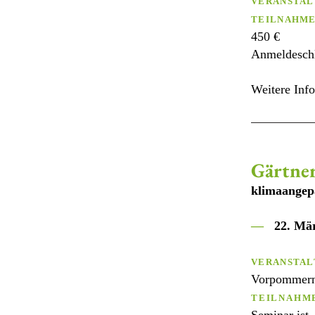
VERANSTAL
TEILNAHM
450 €
Anmeldesch
Weitere Info
Gärtner
klimaangep
—
22. Mä
VERANSTAL
Vorpommer
TEILNAHM