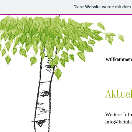
Diese Website wurde mit de
willkommen
Aktue
Weitere Inf
info@betula