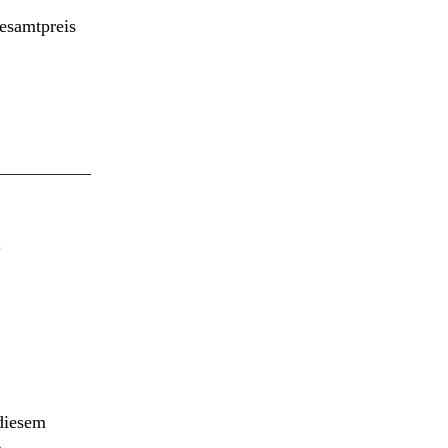
esamtpreis
s
diesem