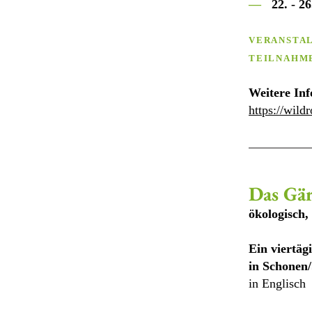
—
2
2. - 2
VERANSTA
TEILNAHM
Weitere In
https://wild
Das Gä
ökologis
ch,
Ein viertä
in Schonen
in Englisch