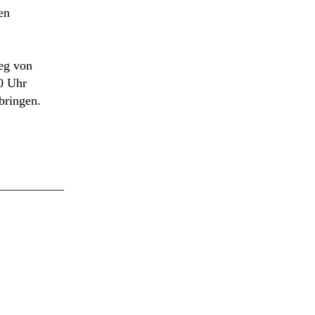
en
eg von
0 Uhr
bringen.