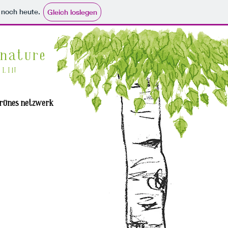
e noch heute.
Gleich loslegen
nature
RLIN
rünes netzwerk