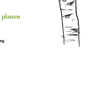
 planen
ung