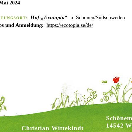
. Mai
2
0
2
4
Hof „Ecotopia“
in Schonen/Südschweden
LTUNGSORT:
fos und Anmeldung:
https://ecotopia.se/de/
Schönem
14542 W
Christian Wittekindt