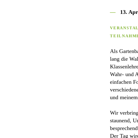
—
13. Apr
VERANSTA
TEILNAHM
Als Gartenb
lang die Wa
Klassenlehre
Wahr- und A
einfachen F
verschiedene
und meinem 
Wir verbrin
staunend, U
besprechend
Der Tag wir